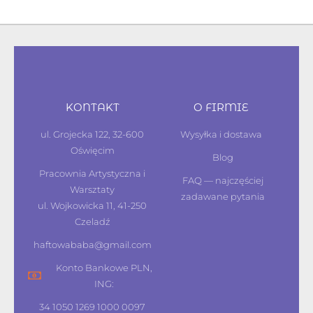
KONTAKT
O FIRMIE
ul. Grojecka 122, 32-600
Wysyłka i dostawa
Oświęcim
Blog
Pracownia Artystyczna i
FAQ — najczęściej
Warsztaty
zadawane pytania
ul. Wojkowicka 11, 41-250
Czeladź
haftowababa@gmail.com
Konto Bankowe PLN,
ING:
34 1050 1269 1000 0097