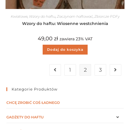
Kwiatowe
,
Wzory do haftu
,
Zaczynam haftować
,
Zbiorcze PDFy
Wzory do haftu: Wiosenne westchnienia
49,00
zł
zawiera 23% VAT
Dodaj do koszyka
1
2
3
Kategorie Produktów
CHCĘ ZROBIĆ COŚ ŁADNEGO
GADŻETY DO HAFTU