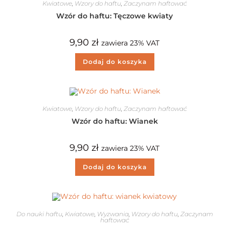
Kwiatowe
,
Wzory do haftu
,
Zaczynam haftować
Wzór do haftu: Tęczowe kwiaty
9,90
zł
zawiera 23% VAT
Dodaj do koszyka
Kwiatowe
,
Wzory do haftu
,
Zaczynam haftować
Wzór do haftu: Wianek
9,90
zł
zawiera 23% VAT
Dodaj do koszyka
Do nauki haftu
,
Kwiatowe
,
Wyzwania
,
Wzory do haftu
,
Zaczynam
haftować