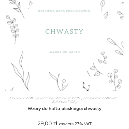
Do nauki haftu
,
Kwiatowe
,
Wzory do haftu
,
Zaczynam haftować
,
Zbiorcze PDFy
Wzory do haftu płaskiego: chwasty
29,00
zł
zawiera 23% VAT