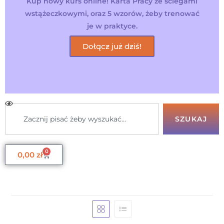
Kup nowy kurs online! Karta Pracy ze ściegami
wstążeczkowymi, oraz 5 wzorów, żeby trenować
je w praktyce.
Dołącz już dziś!
SZUKAJ
0
0,00
zł