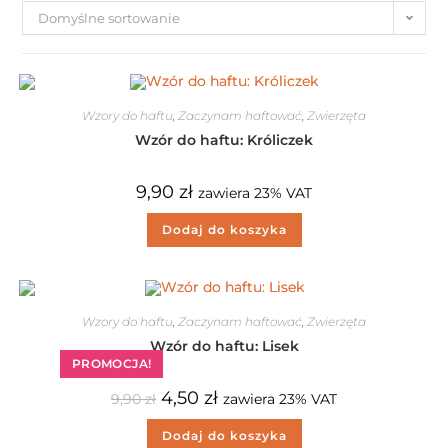
Domyślne sortowanie
Wzory do haftu
,
Zaczynam haftować
,
Zwierzęta
Wzór do haftu: Króliczek
9,90
zł
zawiera 23% VAT
Dodaj do koszyka
Wzory do haftu
,
Zaczynam haftować
,
Zwierzęta
Wzór do haftu: Lisek
PROMOCJA!
4,50
zł
9,90
zł
zawiera 23% VAT
Dodaj do koszyka