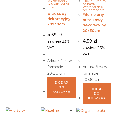
Wykończenie
Filc A4
,
Tkaniny
tyłu tamborka
do haftu
,
Wykończenie
Filc
tyłu tamborka
wrzosowy
Filc zielony
dekoracyjny
butelkowy
20x30cm
dekoracyjny
20x30cm
4,59
zł
4,59
zł
zawiera 23%
VAT
zawiera 23%
VAT
Arkusz filcu w
formacie
Arkusz filcu w
20x30 cm
formacie
20x30 cm
DODAJ
DO
DODAJ
KOSZYKA
DO
KOSZYKA