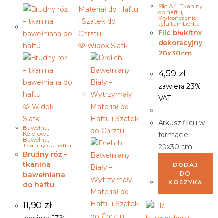
Filc A4
,
Tkaniny
do haftu
,
Wykończenie
tyłu tamborka
Filc błękitny
dekoracyjny
Widok Siatki
20x30cm
4,59
zł
zawiera 23%
VAT
Widok
Siatki
Arkusz filcu w
Bawełna
,
Kolorowa
formacie
Bawełna
,
Tkaniny do haftu
20x30 cm
Brudny róż –
tkanina
DODAJ
DO
bawełniana
KOSZYKA
do haftu
11,90
zł
zawiera 23%