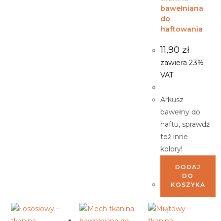
bawełniana
do
haftowania
11,90
zł
zawiera 23%
VAT
Arkusz
bawełny do
haftu, sprawdź
też inne
kolory!
DODAJ
DO
KOSZYKA