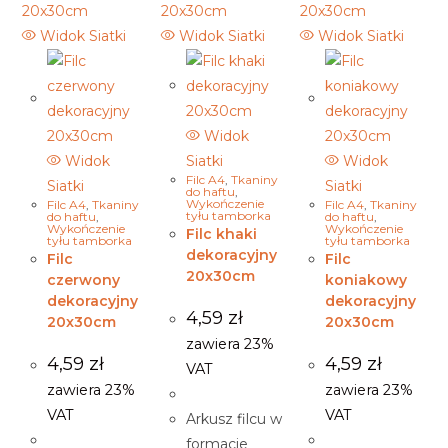
Widok Siatki
Widok Siatki
Widok Siatki
Widok
Widok
Siatki
Widok
Filc A4
,
Tkaniny
Siatki
Siatki
do haftu
,
Wykończenie
Filc A4
,
Tkaniny
Filc A4
,
Tkaniny
tyłu tamborka
do haftu
,
do haftu
,
Wykończenie
Wykończenie
Filc khaki
tyłu tamborka
tyłu tamborka
dekoracyjny
Filc
Filc
20x30cm
czerwony
koniakowy
dekoracyjny
dekoracyjny
4,59
zł
20x30cm
20x30cm
zawiera 23%
4,59
zł
4,59
zł
VAT
zawiera 23%
zawiera 23%
VAT
VAT
Arkusz filcu w
formacie