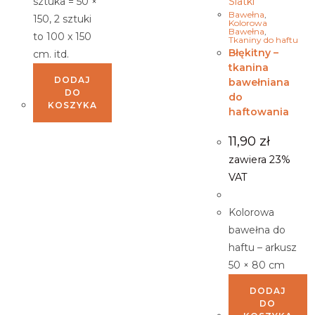
Siatki
sztuka = 50 ×
Bawełna
,
150, 2 sztuki
Kolorowa
Bawełna
,
to 100 x 150
Tkaniny do haftu
Błękitny –
cm. itd.
tkanina
DODAJ
bawełniana
DO
do
KOSZYKA
haftowania
11,90
zł
zawiera 23%
VAT
Kolorowa
bawełna do
haftu – arkusz
50 × 80 cm
DODAJ
DO