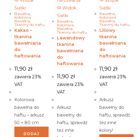
Widok
Widok
Siatki
Widok
Siatki
Bawełna
,
Bawełna
,
Siatki
Kolorowa
Kolorowa
Bawełna
,
Bawełna
,
Bawełna
,
Tkaniny do haftu
Tkaniny do haftu
Kolorowa
Bawełna
,
Kakao –
Liliowy
Tkaniny do haftu
tkanina
tkanina
Lawendowy
bawełniana
bawełniana
tkanina
do
do
bawełniana
haftowania
haftowania
do
haftowania
11,90
zł
11,90
zł
11,90
zł
zawiera 23%
zawiera 23%
VAT
zawiera 23%
VAT
VAT
Kolorowa
Arkusz
bawełna do
Arkusz
bawełny do
haftu – arkusz
bawełny do
haftu, sprawdź
50 × 80 cm
haftu, sprawdź
też inne
też inne
kolory!
DODAJ