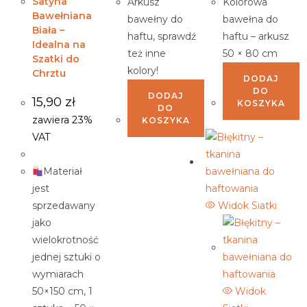
Satyna
Arkusz
Kolorowa
Bawełniana
bawełny do
bawełna do
Biała –
haftu, sprawdź
haftu – arkusz
Idealna na
też inne
50 × 80 cm
Szatki do
kolory!
Chrztu
DODAJ
DO
DODAJ
15,90
zł
KOSZYKA
DO
zawiera 23%
KOSZYKA
VAT
Materiał
jest
Widok Siatki
sprzedawany
jako
wielokrotność
jednej sztuki o
wymiarach
Widok
50×150 cm, 1