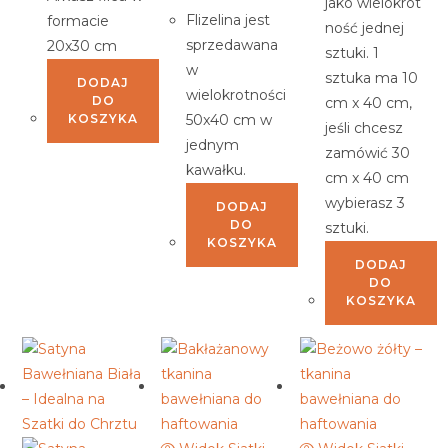
jako wielokrot
Flizelina jest
formacie
ność jednej
sprzedawana
20x30 cm
sztuki. 1
w
sztuka ma 10
DODAJ
wielokrotności
DO
cm x 40 cm,
KOSZYKA
50x40 cm w
jeśli chcesz
jednym
zamówić 30
kawałku.
cm x 40 cm
wybierasz 3
DODAJ
DO
sztuki.
KOSZYKA
DODAJ
DO
KOSZYKA