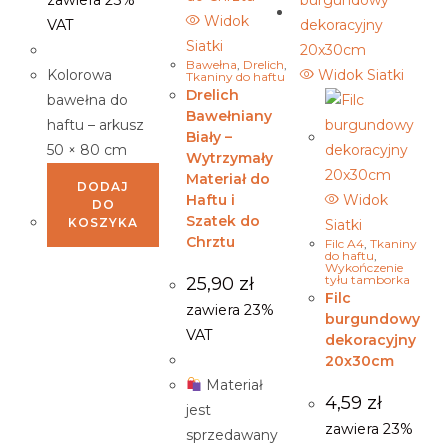
Widok
VAT
Siatki
Bawełna
,
Drelich
,
Kolorowa
Widok Siatki
Tkaniny do haftu
Drelich
bawełna do
Bawełniany
haftu – arkusz
Biały –
50 × 80 cm
Wytrzymały
Materiał do
DODAJ
Haftu i
Widok
DO
Szatek do
KOSZYKA
Siatki
Chrztu
Filc A4
,
Tkaniny
do haftu
,
Wykończenie
tyłu tamborka
25,90
zł
Filc
zawiera 23%
burgundowy
VAT
dekoracyjny
20x30cm
Materiał
4,59
zł
jest
zawiera 23%
sprzedawany