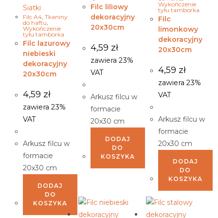
Wykończenie
Filc liliowy
Siatki
tyłu tamborka
dekoracyjny
Filc A4
,
Tkaniny
Filc
do haftu
,
20x30cm
Wykończenie
limonkowy
tyłu tamborka
dekoracyjny
Filc lazurowy
4,59
zł
20x30cm
niebieski
zawiera 23%
dekoracyjny
4,59
zł
VAT
20x30cm
zawiera 23%
4,59
zł
VAT
Arkusz filcu w
zawiera 23%
formacie
VAT
Arkusz filcu w
20x30 cm
formacie
DODAJ
Arkusz filcu w
20x30 cm
DO
formacie
KOSZYKA
DODAJ
20x30 cm
DO
KOSZYKA
DODAJ
DO
KOSZYKA