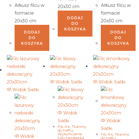
Arkusz filcu w
Arkusz filcu w
20x30 cm
formacie
formacie
DODAJ
20x30 cm
20x30 cm
DO
KOSZYKA
DODAJ
DODAJ
DO
DO
KOSZYKA
KOSZYKA
Widok Siatki
Widok Siatki
Widok Siatki
Widok
Siatki
Widok
Filc A4
,
Tkaniny
Siatki
do haftu
,
Wykończenie
Filc A4
,
Tkaniny
Widok
tyłu tamborka
do haftu
,