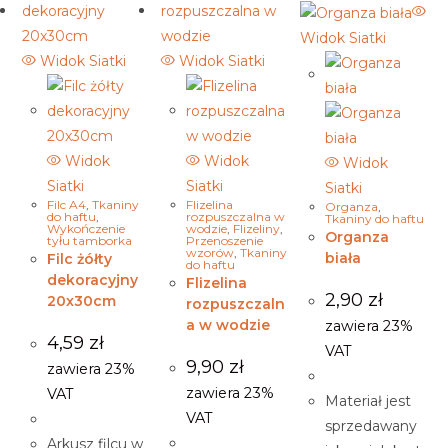
Widok Siatki
Widok Siatki
Widok Siatki
Widok
Widok
Widok
Siatki
Siatki
Siatki
Filc A4
,
Tkaniny
Flizelina
Organza
,
do haftu
,
rozpuszczalna w
Tkaniny do haftu
Wykończenie
wodzie
,
Flizeliny
,
Organza
tyłu tamborka
Przenoszenie
wzorów
,
Tkaniny
biała
Filc żółty
do haftu
dekoracyjny
Flizelina
2,90
zł
20x30cm
rozpuszczaln
a w wodzie
zawiera 23%
4,59
zł
VAT
9,90
zł
zawiera 23%
zawiera 23%
VAT
Materiał jest
VAT
sprzedawany
Arkusz filcu w