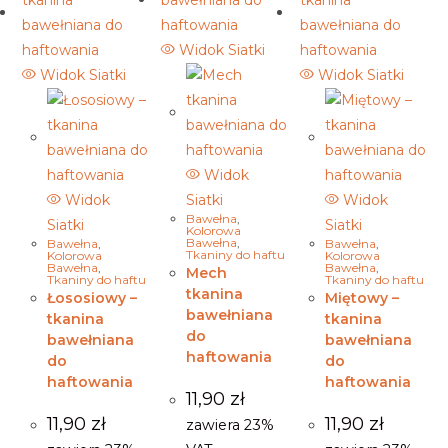
Widok Siatki
Widok Siatki
Widok Siatki
Widok
Widok
Siatki
Widok
Bawełna
,
Siatki
Siatki
Kolorowa
Bawełna
,
Bawełna
,
Bawełna
,
Tkaniny do haftu
Kolorowa
Kolorowa
Bawełna
,
Bawełna
,
Mech
Tkaniny do haftu
Tkaniny do haftu
tkanina
Łososiowy –
Miętowy –
bawełniana
tkanina
tkanina
do
bawełniana
bawełniana
haftowania
do
do
haftowania
haftowania
11,90
zł
11,90
zł
11,90
zł
zawiera 23%