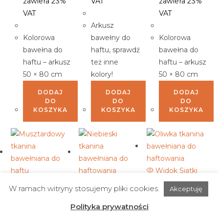
zawiera 23%
VAT
zawiera 23%
VAT
VAT
Arkusz
Kolorowa
bawełny do
Kolorowa
bawełna do
haftu, sprawdź
bawełna do
haftu – arkusz
też inne
haftu – arkusz
50 × 80 cm
kolory!
50 × 80 cm
DODAJ
DODAJ
DODAJ
DO
DO
DO
KOSZYKA
KOSZYKA
KOSZYKA
Widok Siatki
Widok Siatki
Widok Siatki
W ramach witryny stosujemy pliki cookies.
Akceptuję
Polityka prywatności