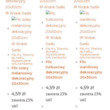
Widok Siatki
Widok Siatki
Widok Siatki
Widok
Widok
Widok
Siatki
Siatki
Filc A4
,
Tkaniny
Filc A4
,
Tkaniny
Siatki
do haftu
,
do haftu
,
Wykończenie
Wykończenie
Filc A4
,
Tkaniny
tyłu tamborka
tyłu tamborka
do haftu
,
Wykończenie
Filc
Filc
tyłu tamborka
turkusowy
waniliowy
Filc szary
dekoracyjny
dekoracyjny
melanżowy
20x30cm
20x30cm
dekoracyjny
20x30cm
4,59
zł
4,59
zł
4,59
zł
zawiera 23%
zawiera 23%
zawiera 23%
VAT
VAT
VAT