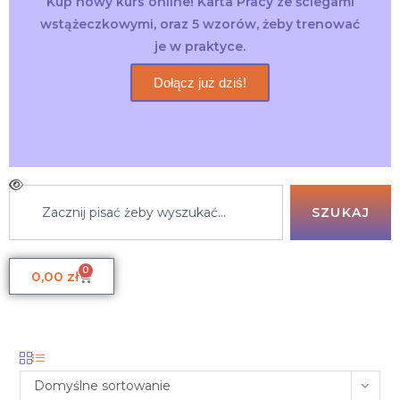
Kup nowy kurs online! Karta Pracy ze ściegami
wstążeczkowymi, oraz 5 wzorów, żeby trenować
je w praktyce.
Dołącz już dziś!
SZUKAJ
0
0,00
zł
Domyślne sortowanie