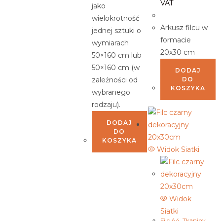
VAT
jako
wielokrotność
Arkusz filcu w
jednej sztuki o
formacie
wymiarach
20x30 cm
50×160 cm lub
50×160 cm (w
DODAJ
zależności od
DO
KOSZYKA
wybranego
rodzaju).
DODAJ
DO
KOSZYKA
Widok Siatki
Widok
Siatki
Filc A4
,
Tkaniny