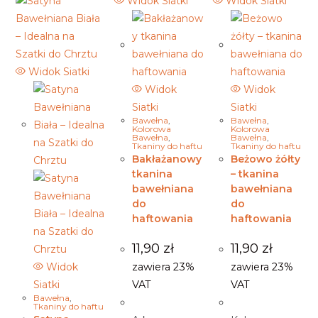
Widok Siatki
Widok Siatki
Widok Siatki
Widok
Widok
Siatki
Siatki
Bawełna
,
Bawełna
,
Kolorowa
Kolorowa
Bawełna
,
Bawełna
,
Tkaniny do haftu
Tkaniny do haftu
Bakłażanowy
Beżowo żółty
tkanina
– tkanina
bawełniana
bawełniana
do
do
haftowania
haftowania
11,90
zł
11,90
zł
Widok
zawiera 23%
zawiera 23%
Siatki
VAT
VAT
Bawełna
,
Tkaniny do haftu