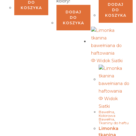
kolory!
DO
DODAJ
KOSZYKA
DO
DODAJ
KOSZYKA
DO
KOSZYKA
Widok Siatki
Widok
Siatki
Bawełna
,
Kolorowa
Bawełna
,
Tkaniny do haftu
Limonka
tkanina