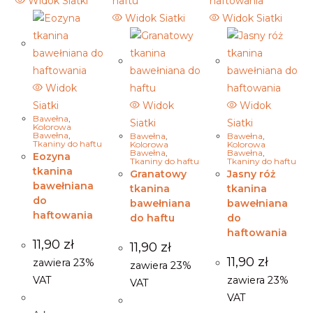
Widok Siatki
Widok Siatki
Widok Siatki
Widok
Siatki
Widok
Widok
Bawełna
,
Siatki
Siatki
Kolorowa
Bawełna
,
Bawełna
,
Bawełna
,
Tkaniny do haftu
Kolorowa
Kolorowa
Bawełna
,
Bawełna
,
Eozyna
Tkaniny do haftu
Tkaniny do haftu
tkanina
Granatowy
Jasny róż
bawełniana
tkanina
tkanina
do
bawełniana
bawełniana
haftowania
do haftu
do
haftowania
11,90
zł
11,90
zł
11,90
zł
zawiera 23%
zawiera 23%
VAT
zawiera 23%
VAT
VAT