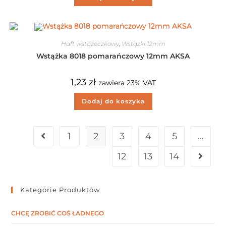
Haft wstążeczkowy
,
Wstążki 12mm
Wstążka 8018 pomarańczowy 12mm AKSA
1,23
zł
zawiera 23% VAT
Dodaj do koszyka
1
2
3
4
5
…
12
13
14
Kategorie Produktów
CHCĘ ZROBIĆ COŚ ŁADNEGO