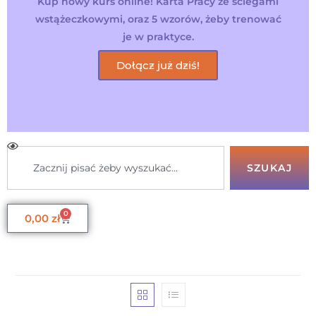
Kup nowy kurs online! Karta Pracy ze ściegami
wstążeczkowymi, oraz 5 wzorów, żeby trenować
je w praktyce.
Dołącz już dziś!
SZUKAJ
0
0,00
zł