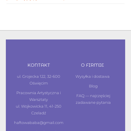
KONTAKT
O FIRMIE
ul. Grojecka 122, 32-600
Wysyłka i dostawa
Oświęcim
Blog
Pracownia Artystyczna i
FAQ — najczęściej
Warsztaty
zadawane pytania
ul. Wojkowicka 11, 41-250
Czeladź
haftowababa@gmail.com